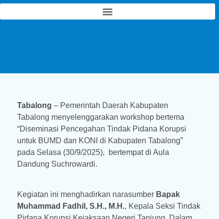
PT Air Minum Tabalong Bersinar
(Perseroda)
Tabalong
– Pemerintah Daerah Kabupaten
Tabalong menyelenggarakan workshop bertema
“Diseminasi Pencegahan Tindak Pidana Korupsi
untuk BUMD dan KONI di Kabupaten Tabalong”
pada Selasa (30/9/2025), bertempat di Aula
Dandung Suchrowardi.
Kegiatan ini menghadirkan narasumber
Bapak
Muhammad Fadhil, S.H., M.H.
, Kepala Seksi Tindak
Pidana Korupsi Kejaksaan Negeri Tanjung. Dalam