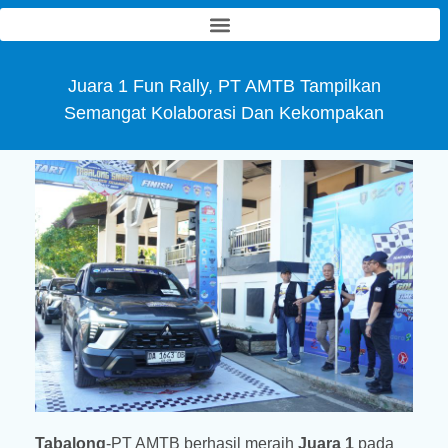
PT Air Minum Tabalong Bersinar
(Perseroda)
Juara 1 Fun Rally, PT AMTB Tampilkan
Semangat Kolaborasi Dan Kekompakan
Tabalong
-PT AMTB berhasil meraih
Juara 1
pada