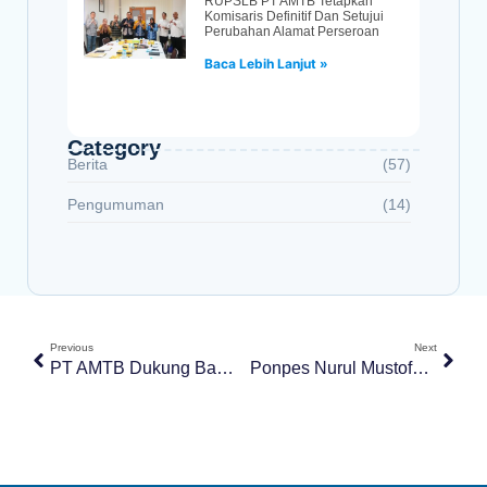
RUPSLB PT AMTB Tetapkan
Komisaris Definitif Dan Setujui
Perubahan Alamat Perseroan
Baca Lebih Lanjut »
Category
Berita
(57)
Pengumuman
(14)
Previous
Next
PT AMTB Dukung Bakti Sosial Polres Tabalong Dengan Penyaluran Air Bersih Untuk Warga Maburai
Ponpes Nurul Mustofa Kunjungi IPA Belimbing PT Air Minum Tabalong Bersinar